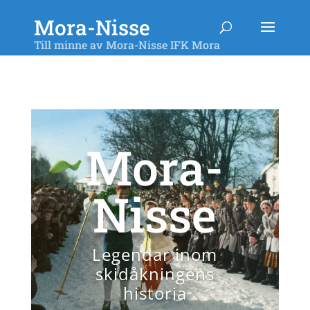
Mora-Nisse
Till minne av Mora-Nisse IFK Mora
Mora-
Nisse
Legendar inom
skidåkningens
historia